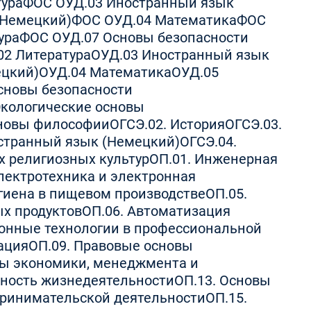
тура
ФОС ОУД.03 Иностранный язык
(Немецкий)
ФОС ОУД.04 Математика
ФОС
ура
ФОС ОУД.07 Основы безопасности
02 Литература
ОУД.03 Иностранный язык
ецкий)
ОУД.04 Математика
ОУД.05
сновы безопасности
Экологические основы
сновы философии
ОГСЭ.02. История
ОГСЭ.03.
остранный язык (Немецкий)
ОГСЭ.04.
х религиозных культур
ОП.01. Инженерная
Электротехника и электронная
игиена в пищевом производстве
ОП.05.
х продуктов
ОП.06. Автоматизация
онные технологии в профессиональной
ация
ОП.09. Правовые основы
вы экономики, менеджмента и
сность жизнедеятельности
ОП.13. Основы
принимательской деятельности
ОП.15.