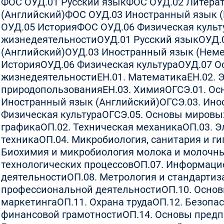
ФОС ОУД.01 Русский язык
ФОС ОУД.02 Литера
(Английский)
ФОС ОУД.03 Иностранный язык 
ОУД.05 История
ФОС ОУД.06 Физическая культ
жизнедеятельности
ОУД.01 Русский язык
ОУД.
(Английский)
ОУД.03 Иностранный язык (Нем
История
ОУД.06 Физическая культура
ОУД.07 О
жизнедеятельности
ЕН.01. Математика
ЕН.02. 
природопользования
ЕН.03. Химия
ОГСЭ.01. О
Иностранный язык (Английский)
ОГСЭ.03. Ин
Физическая культура
ОГСЭ.05. Основы мировы
графика
ОП.02. Техническая механика
ОП.03. 
техника
ОП.04. Микробиология, санитария и г
Биохимия и микробиология молока и молочны
технологических процессов
ОП.07. Информаци
деятельности
ОП.08. Метрология и стандартиз
профессиональной деятельности
ОП.10. Осно
маркетинга
ОП.11. Охрана труда
ОП.12. Безопа
финансовой грамотности
ОП.14. Основы пред