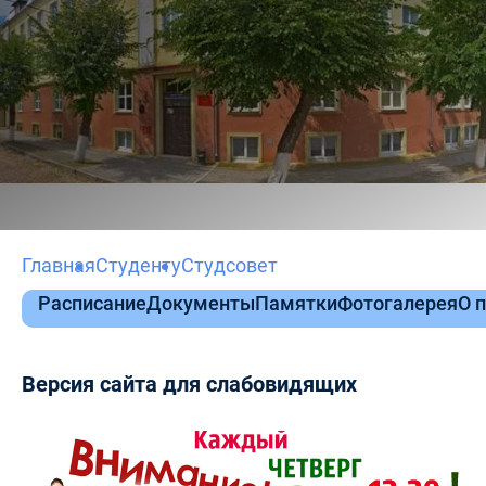
Главная
Студенту
Студсовет
Расписание
Документы
Памятки
Фотогалерея
О 
Версия сайта для слабовидящих