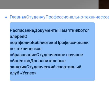
Главная
Студенту
Профессионально-техническо
Расписание
Документы
Памятки
Фотог
алерея
О
портфолио
Библиотека
Профессиональ
но-техническое
образование
Студенческое научное
общество
Дополнительные
занятия
Студенческий спортивный
клуб «Успех»