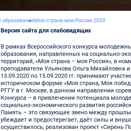
е образование
Моя страна-моя Россия 2020
Версия сайта для слабовидящих
В рамках Всероссийского конкурса молодежны
образования, направленных на социально-эк
территорий, «Моя страна – моя Россия», в но
преподаватели Ульянова Ольга Михайловна и
13.09.2020 по 15.09.2020 гг. принимают учас
историческом форуме «Моя страна, Моя побед
РГГУ в г. Москве, в данном направлении соре
Конкурса – в привлечении потенциала молод
социально-экономического развития российски
Память – это связующее звено между прошлым
убеждает и предостерегает, даёт силы и внуш
осуществилось, реализован проект «Сирень По