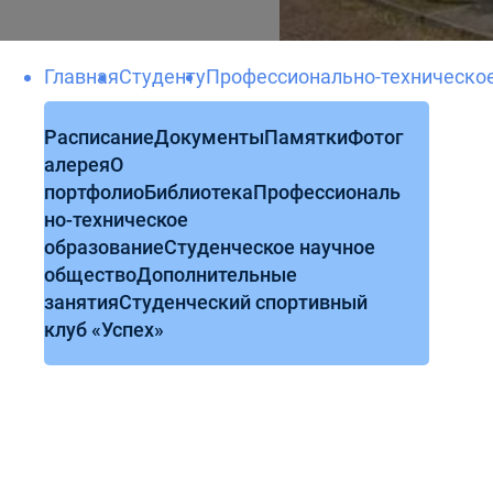
Главная
Студенту
Профессионально-техническо
Расписание
Документы
Памятки
Фотог
алерея
О
портфолио
Библиотека
Профессиональ
но-техническое
образование
Студенческое научное
общество
Дополнительные
занятия
Студенческий спортивный
клуб «Успех»