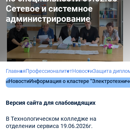
Сетевое и системное
администрирование
Главная
Профессионалитет
Новости
Защита диплом
нты
Новости
Информация о кластере "Электротехни
Версия сайта для слабовидящих
В Технологическом колледже на
отделении сервиса 19.06.2026г.