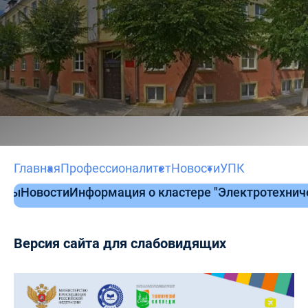
Главная
Профессионалитет
Новости
УПК
нты
Новости
Информация о кластере "Электротехни
Версия сайта для слабовидящих