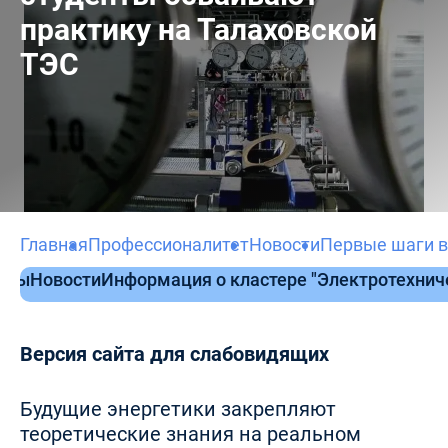
практику на Талаховской
ТЭС
Главная
Профессионалитет
Новости
Первые шаги в
нты
Новости
Информация о кластере "Электротехни
Версия сайта для слабовидящих
Будущие энергетики закрепляют
теоретические знания на реальном