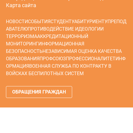
Карта сайта
НОВОСТИ
СОБЫТИЯ
СТУДЕНТУ
АБИТУРИЕНТУ
ПРЕПОД
АВАТЕЛЮ
ПРОТИВОДЕЙСТВИЕ ИДЕОЛОГИИ
ТЕРРОРИЗМА
АККРЕДИТАЦИОННЫЙ
МОНИТОРИНГ
ИНФОРМАЦИОННАЯ
БЕЗОПАСНОСТЬ
НЕЗАВИСИМАЯ ОЦЕНКА КАЧЕСТВА
ОБРАЗОВАНИЯ
ПРОФСОЮЗ
ПРОФЕССИОНАЛИТЕТ
ИНФ
ОРМАЦИЯ
ВОЕННАЯ СЛУЖБА ПО КОНТРАКТУ В
ВОЙСКАХ БЕСПИЛОТНЫХ СИСТЕМ
ОБРАЩЕНИЯ ГРАЖДАН
© 2024 ГБУ КО ПОО «Технологический колледж»
Сделано в
MephiPro