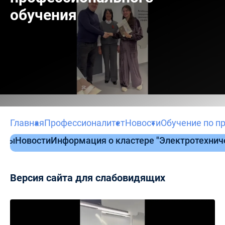
обучения
Главная
Профессионалитет
Новости
Обучение по п
нты
Новости
Информация о кластере "Электротехни
Версия сайта для слабовидящих