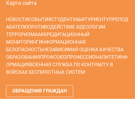
Карта сайта
НОВОСТИ
СОБЫТИЯ
СТУДЕНТУ
АБИТУРИЕНТУ
ПРЕПОД
АВАТЕЛЮ
ПРОТИВОДЕЙСТВИЕ ИДЕОЛОГИИ
ТЕРРОРИЗМА
АККРЕДИТАЦИОННЫЙ
МОНИТОРИНГ
ИНФОРМАЦИОННАЯ
БЕЗОПАСНОСТЬ
НЕЗАВИСИМАЯ ОЦЕНКА КАЧЕСТВА
ОБРАЗОВАНИЯ
ПРОФСОЮЗ
ПРОФЕССИОНАЛИТЕТ
ИНФ
ОРМАЦИЯ
ВОЕННАЯ СЛУЖБА ПО КОНТРАКТУ В
ВОЙСКАХ БЕСПИЛОТНЫХ СИСТЕМ
ОБРАЩЕНИЯ ГРАЖДАН
© 2024 ГБУ КО ПОО «Технологический колледж»
Сделано в
MephiPro