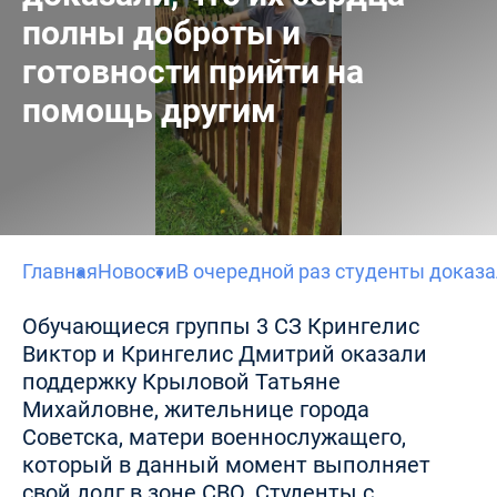
полны доброты и
готовности прийти на
помощь другим
Главная
Новости
В очередной раз студенты доказа
Обучающиеся группы 3 СЗ Крингелис
Виктор и Крингелис Дмитрий оказали
поддержку Крыловой Татьяне
Михайловне, жительнице города
Советска, матери военнослужащего,
который в данный момент выполняет
свой долг в зоне СВО. Студенты с