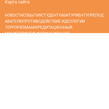
Карта сайта
НОВОСТИ
СОБЫТИЯ
СТУДЕНТУ
АБИТУРИЕНТУ
ПРЕПОД
АВАТЕЛЮ
ПРОТИВОДЕЙСТВИЕ ИДЕОЛОГИИ
ТЕРРОРИЗМА
АККРЕДИТАЦИОННЫЙ
МОНИТОРИНГ
ИНФОРМАЦИОННАЯ
БЕЗОПАСНОСТЬ
НЕЗАВИСИМАЯ ОЦЕНКА КАЧЕСТВА
ОБРАЗОВАНИЯ
ПРОФСОЮЗ
ПРОФЕССИОНАЛИТЕТ
ИНФ
ОРМАЦИЯ
ВОЕННАЯ СЛУЖБА ПО КОНТРАКТУ В
ВОЙСКАХ БЕСПИЛОТНЫХ СИСТЕМ
ОБРАЩЕНИЯ ГРАЖДАН
© 2024 ГБУ КО ПОО «Технологический колледж»
Сделано в
MephiPro