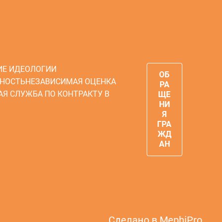
ИЕ ИДЕОЛОГИИ
ОБ
НОСТЬ
НЕЗАВИСИМАЯ ОЦЕНКА
РА
АЯ СЛУЖБА ПО КОНТРАКТУ В
ЩЕ
НИ
Я
ГРА
ЖД
АН
Сделано в
MephiPro