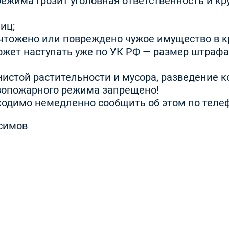
ежима грозит уголовная ответственность и к
лиц;
ничтожено или повреждено чужое имущество в 
ожет наступать уже по УК РФ — размер штрафа
истой растительности и мусора, разведение 
ивопожарного режима запрещено!
одимо немедленно сообщить об этом по телеф
исимов