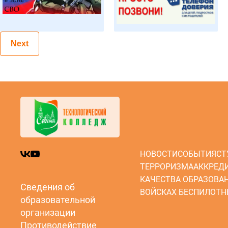
Next
НОВОСТИ
СОБЫТИЯ
СТ
ТЕРРОРИЗМА
АККРЕД
КАЧЕСТВА ОБРАЗОВА
Сведения об
ВОЙСКАХ БЕСПИЛОТН
образовательной
организации
Противодействие