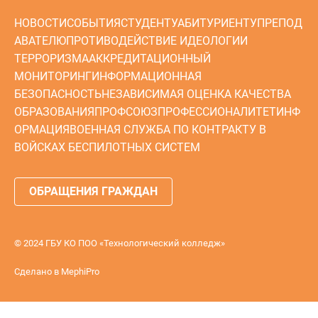
НОВОСТИ
СОБЫТИЯ
СТУДЕНТУ
АБИТУРИЕНТУ
ПРЕПОД
АВАТЕЛЮ
ПРОТИВОДЕЙСТВИЕ ИДЕОЛОГИИ
ТЕРРОРИЗМА
АККРЕДИТАЦИОННЫЙ
МОНИТОРИНГ
ИНФОРМАЦИОННАЯ
БЕЗОПАСНОСТЬ
НЕЗАВИСИМАЯ ОЦЕНКА КАЧЕСТВА
ОБРАЗОВАНИЯ
ПРОФСОЮЗ
ПРОФЕССИОНАЛИТЕТ
ИНФ
ОРМАЦИЯ
ВОЕННАЯ СЛУЖБА ПО КОНТРАКТУ В
ВОЙСКАХ БЕСПИЛОТНЫХ СИСТЕМ
ОБРАЩЕНИЯ ГРАЖДАН
© 2024 ГБУ КО ПОО «Технологический колледж»
Сделано в
MephiPro