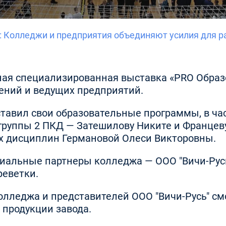
": Колледжи и предприятия объединяют усилия для 
льная специализированная выставка «PRO Обра
ений и ведущих предприятий.
тавил свои образовательные программы, в час
 группы 2 ПКД — Затешилову Никите и Францев
х дисциплин Германовой Олеси Викторовны.
циальные партнеры колледжа — ООО "Вичи-Рус
реветки.
олледжа и представителей ООО "Вичи-Русь" см
 продукции завода.