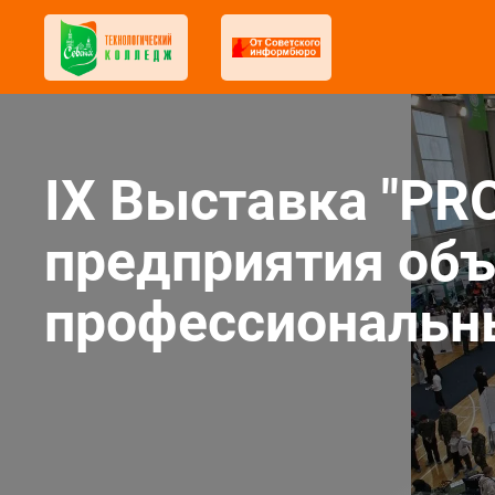
IX Выставка "PR
предприятия объ
профессиональн