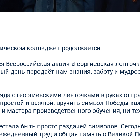
огическом колледже продолжается.
 Всероссийская акция «Георгиевская ленточк
ый день передаёт нам знания, заботу и мудрос
тряда с георгиевскими ленточками в руках отп
ростой и важной: вручить символ Победы кажд
, ни мастера производственного обучения, ни 
естала быть просто раздачей символов. Сегод
 ежедневный труд и общая память о Великой П