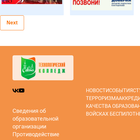
Next
НОВОСТИ
СОБЫТИЯ
СТ
ТЕРРОРИЗМА
АККРЕД
КАЧЕСТВА ОБРАЗОВА
Сведения об
ВОЙСКАХ БЕСПИЛОТН
образовательной
организации
Противодействие