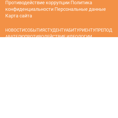
Противодействие коррупции
Политика
конфиденциальности
Персональные данные
Карта сайта
НОВОСТИ
СОБЫТИЯ
СТУДЕНТУ
АБИТУРИЕНТУ
ПРЕПОД
АВАТЕЛЮ
ПРОТИВОДЕЙСТВИЕ ИДЕОЛОГИИ
ТЕРРОРИЗМА
АККРЕДИТАЦИОННЫЙ
МОНИТОРИНГ
ИНФОРМАЦИОННАЯ
БЕЗОПАСНОСТЬ
НЕЗАВИСИМАЯ ОЦЕНКА КАЧЕСТВА
ОБРАЗОВАНИЯ
ПРОФСОЮЗ
ПРОФЕССИОНАЛИТЕТ
ИНФ
ОРМАЦИЯ
ВОЕННАЯ СЛУЖБА ПО КОНТРАКТУ В
ВОЙСКАХ БЕСПИЛОТНЫХ СИСТЕМ
ОБРАЩЕНИЯ ГРАЖДАН
© 2024 ГБУ КО ПОО «Технологический колледж»