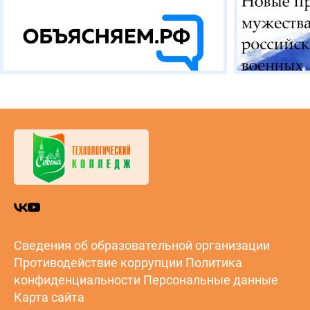
Сведения об образовательной организации
Противодействие коррупции
Политика
конфиденциальности
Персональные данные
Карта сайта
НОВОСТИ
СОБЫТИЯ
СТУДЕНТУ
АБИТУРИЕНТУ
ПРЕПОД
АВАТЕЛЮ
ПРОТИВОДЕЙСТВИЕ ИДЕОЛОГИИ
ТЕРРОРИЗМА
АККРЕДИТАЦИОННЫЙ