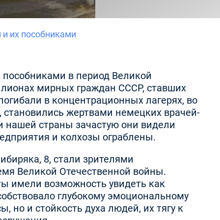
 и их пособниками
х пособниками в период Великой
иллионах мирных граждан СССР, ставших
погибали в концентрационных лагерях, во
а, становились жертвами немецких врачей-
и нашей страны зачастую они видели
едприятия и колхозы ограблены.
биряка, 8, стали зрителями
емя Великой Отечественной войны.
ты имели возможность увидеть как
особствовало глубокому эмоциональному
но и стойкость духа людей, их тягу к