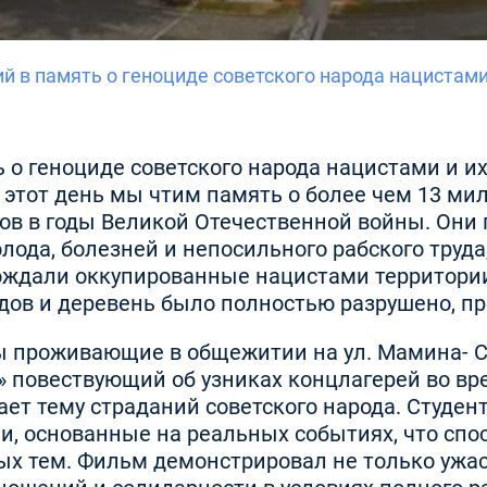
й в память о геноциде советского народа нацистами
 о геноциде советского народа нацистами и и
В этот день мы чтим память о более чем 13 м
в в годы Великой Отечественной войны. Они 
олода, болезней и непосильного рабского труд
ождали оккупированные нацистами территори
ов и деревень было полностью разрушено, пр
 проживающие в общежитии на ул. Мамина- Си
 повествующий об узниках концлагерей во вр
ет тему страданий советского народа. Студен
ии, основанные на реальных событиях, что сп
тем. Фильм демонстрировал не только ужасы, 