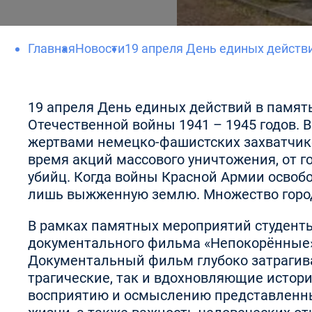
Главная
Новости
19 апреля День единых действи
19 апреля День единых действий в память
Отечественной войны 1941 – 1945 годов. 
жертвами немецко-фашистских захватчико
время акций массового уничтожения, от г
убийц. Когда войны Красной Армии освоб
лишь выжженную землю. Множество город
В рамках памятных мероприятий студенты
документального фильма «Непокорённые»
Документальный фильм глубоко затрагива
трагические, так и вдохновляющие истор
восприятию и осмыслению представленных 