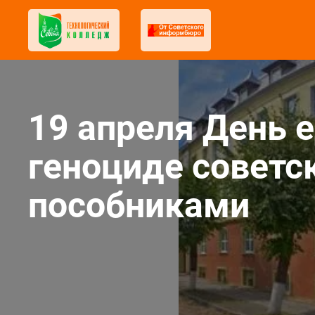
19 апреля День 
геноциде советс
пособниками