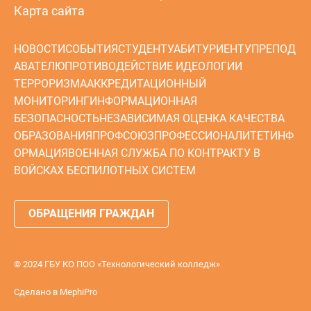
Карта сайта
НОВОСТИ
СОБЫТИЯ
СТУДЕНТУ
АБИТУРИЕНТУ
ПРЕПОД
АВАТЕЛЮ
ПРОТИВОДЕЙСТВИЕ ИДЕОЛОГИИ
ТЕРРОРИЗМА
АККРЕДИТАЦИОННЫЙ
МОНИТОРИНГ
ИНФОРМАЦИОННАЯ
БЕЗОПАСНОСТЬ
НЕЗАВИСИМАЯ ОЦЕНКА КАЧЕСТВА
ОБРАЗОВАНИЯ
ПРОФСОЮЗ
ПРОФЕССИОНАЛИТЕТ
ИНФ
ОРМАЦИЯ
ВОЕННАЯ СЛУЖБА ПО КОНТРАКТУ В
ВОЙСКАХ БЕСПИЛОТНЫХ СИСТЕМ
ОБРАЩЕНИЯ ГРАЖДАН
© 2024 ГБУ КО ПОО «Технологический колледж»
Сделано в
MephiPro