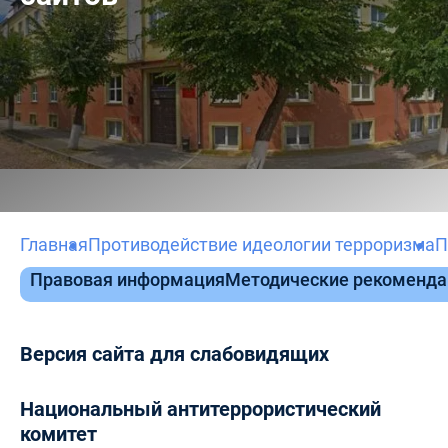
Главная
Противодействие идеологии терроризма
П
Правовая информация
Методические рекоменда
Версия сайта для слабовидящих
Национальный антитеррористический
комитет