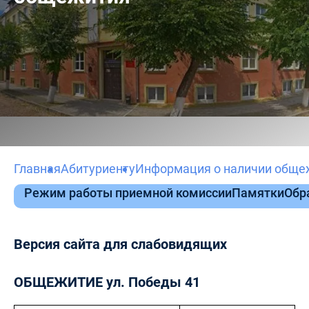
Главная
Абитуриенту
Информация о наличии обще
Режим работы приемной комиссии
Памятки
Обр
Версия сайта для слабовидящих
ОБЩЕЖИТИЕ ул. Победы 41