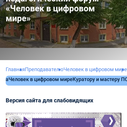
«Человек в цифровом
мире»
Главная
Преподавателю
Человек в цифровом мире
бота
Человек в цифровом мире
Куратору и мастеру П
Версия сайта для слабовидящих