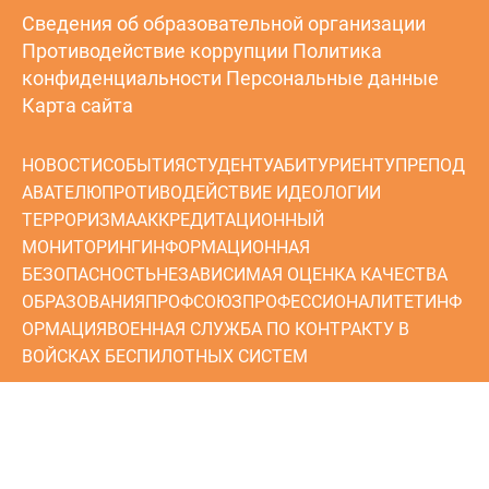
Сведения об образовательной организации
Противодействие коррупции
Политика
конфиденциальности
Персональные данные
Карта сайта
НОВОСТИ
СОБЫТИЯ
СТУДЕНТУ
АБИТУРИЕНТУ
ПРЕПОД
АВАТЕЛЮ
ПРОТИВОДЕЙСТВИЕ ИДЕОЛОГИИ
ТЕРРОРИЗМА
АККРЕДИТАЦИОННЫЙ
МОНИТОРИНГ
ИНФОРМАЦИОННАЯ
БЕЗОПАСНОСТЬ
НЕЗАВИСИМАЯ ОЦЕНКА КАЧЕСТВА
ОБРАЗОВАНИЯ
ПРОФСОЮЗ
ПРОФЕССИОНАЛИТЕТ
ИНФ
ОРМАЦИЯ
ВОЕННАЯ СЛУЖБА ПО КОНТРАКТУ В
ВОЙСКАХ БЕСПИЛОТНЫХ СИСТЕМ
ОБРАЩЕНИЯ ГРАЖДАН