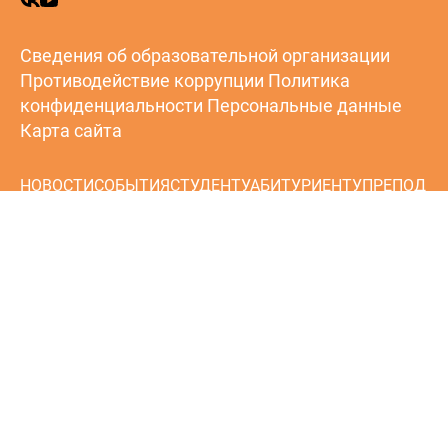
Сведения об образовательной организации
Противодействие коррупции
Политика
конфиденциальности
Персональные данные
Карта сайта
НОВОСТИ
СОБЫТИЯ
СТУДЕНТУ
АБИТУРИЕНТУ
ПРЕПОД
АВАТЕЛЮ
ПРОТИВОДЕЙСТВИЕ ИДЕОЛОГИИ
ТЕРРОРИЗМА
АККРЕДИТАЦИОННЫЙ
МОНИТОРИНГ
ИНФОРМАЦИОННАЯ
БЕЗОПАСНОСТЬ
НЕЗАВИСИМАЯ ОЦЕНКА КАЧЕСТВА
ОБРАЗОВАНИЯ
ПРОФСОЮЗ
ПРОФЕССИОНАЛИТЕТ
ИНФ
ОРМАЦИЯ
ВОЕННАЯ СЛУЖБА ПО КОНТРАКТУ В
ВОЙСКАХ БЕСПИЛОТНЫХ СИСТЕМ
ОБРАЩЕНИЯ ГРАЖДАН