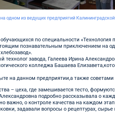
а одном из ведущих предприятий Калининградской 
С, обучающихся по специальности «Технология 
настоящим познавательным приключением на о
хлебозавод».
й технолог завода, Галеева Ирина Александров
логического колледжа Башаева Елизавета,кото
опыте на данном предприятии,а также советам
тва – цеха, где замешивается тесто, формуют
Александровна подробно рассказывала о каждо
но важно, о контроле качества на каждом эта
овки, задавали вопросы о рецептурах, сырье 