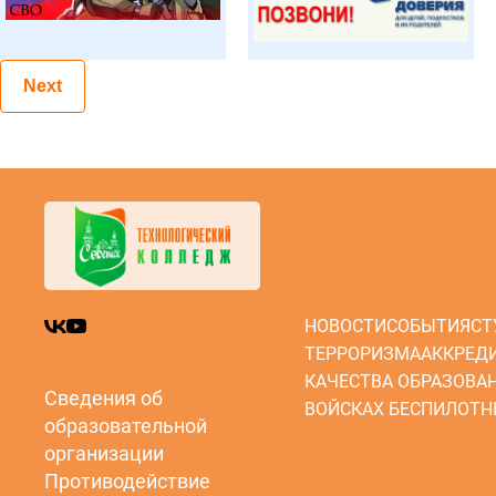
Next
НОВОСТИ
СОБЫТИЯ
СТ
ТЕРРОРИЗМА
АККРЕД
КАЧЕСТВА ОБРАЗОВА
Сведения об
ВОЙСКАХ БЕСПИЛОТН
образовательной
организации
Противодействие