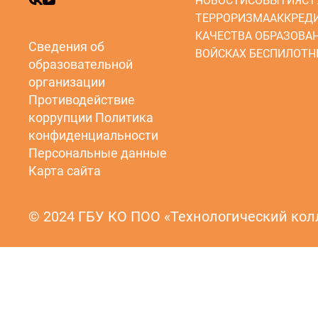
НОВОСТИ
СОБЫТИЯ
СТ
ТЕРРОРИЗМА
АККРЕД
КАЧЕСТВА ОБРАЗОВА
Сведения об
ВОЙСКАХ БЕСПИЛОТН
образовательной
организации
Противодействие
коррупции
Политика
конфиденциальности
Персональные данные
Карта сайта
© 2024 ГБУ КО ПОО «Технологический ко