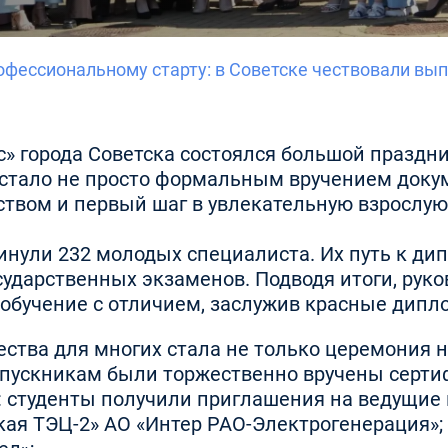
рофессиональному старту: в Советске чествовали вы
ус» города Советска состоялся большой празд
 стало не просто формальным вручением доку
вом и первый шаг в увлекательную взрослую
кинули 232 молодых специалиста. Их путь к ди
ударственных экзаменов. Подводя итоги, руко
обучение с отличием, заслужив красные диплом
тва для многих стала не только церемония н
ускникам были торжественно вручены сертиф
е: студенты получили приглашения на ведущие 
ая ТЭЦ-2» АО «Интер РАО-Электрогенерация»;