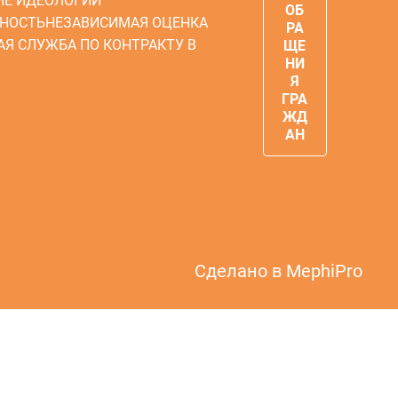
ИЕ ИДЕОЛОГИИ
ОБ
НОСТЬ
НЕЗАВИСИМАЯ ОЦЕНКА
РА
АЯ СЛУЖБА ПО КОНТРАКТУ В
ЩЕ
НИ
Я
ГРА
ЖД
АН
Сделано в
MephiPro