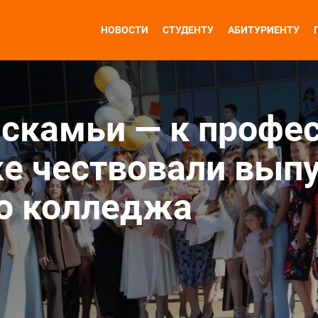
НОВОСТИ
СТУДЕНТУ
АБИТУРИЕНТУ
 скамьи — к профе
ске чествовали вып
о колледжа