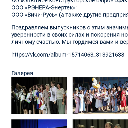
АО «Опытное конструкторское бюро» «Фак
ООО «РЭНЕРА-Энертек»;
ООО «Вичи-Русь» (а также другие предпри
Поздравляем выпускников с этим значимы
уверенности в своих силах и покорения н
личному счастью. Мы гордимся вами и вер
https://vk.com/album-15714063_313921638
Галерея