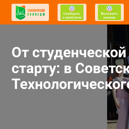
От студенческой
старту: в Совет
Технологическог