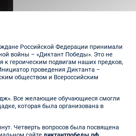
 граждане Российской Федерации принимали
ной войны – «Диктант Победы». Это не
я к героическим подвигам наших предков,
Инициатор проведения Диктанта –
еским обществом и Всероссийским
едж». Все желающие обучающиеся смогли
адке, которая была организована в
инут. Четверть вопросов была посвящена
циальном сайте
диктантпобеды.рф
.