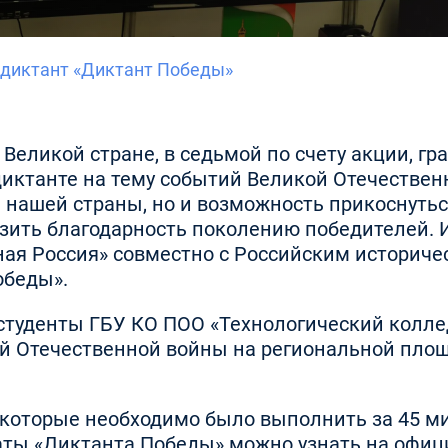
диктант «Диктант Победы»
й Великой стране, в седьмой по счету акции,
иктанте на тему событий Великой Отечествен
 нашей страны, но и возможность прикоснутьс
зить благодарность поколению победителей. 
ная Россия» совместно с Российским историч
беды».
 студенты ГБУ КО ПОО «Технологический колл
ой Отечественной войны на региональной площ
, которые необходимо было выполнить за 45 м
аты «Диктанта Победы» можно узнать на офи