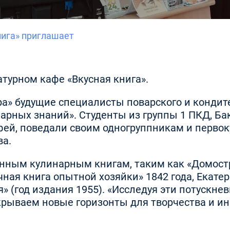
нига» приглашает
атурном кафе «Вкусная книга».
а» будущие специалисты поварского и кондите
арных знаний». Студенты из группы 1 ПКД, Ба
ей, поведали своим одногруппникам и перво
ва.
нным кулинарным книгам, таким как «Домостр
учная книга опытной хозяйки» 1842 года, Екате
я» (год издания 1955). «Исследуя эти потускн
ткрываем новые горизонты для творчества и и