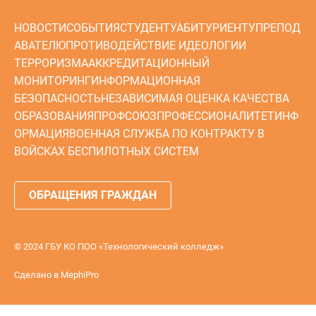
НОВОСТИ
СОБЫТИЯ
СТУДЕНТУ
АБИТУРИЕНТУ
ПРЕПОД
АВАТЕЛЮ
ПРОТИВОДЕЙСТВИЕ ИДЕОЛОГИИ
ТЕРРОРИЗМА
АККРЕДИТАЦИОННЫЙ
МОНИТОРИНГ
ИНФОРМАЦИОННАЯ
БЕЗОПАСНОСТЬ
НЕЗАВИСИМАЯ ОЦЕНКА КАЧЕСТВА
ОБРАЗОВАНИЯ
ПРОФСОЮЗ
ПРОФЕССИОНАЛИТЕТ
ИНФ
ОРМАЦИЯ
ВОЕННАЯ СЛУЖБА ПО КОНТРАКТУ В
ВОЙСКАХ БЕСПИЛОТНЫХ СИСТЕМ
ОБРАЩЕНИЯ ГРАЖДАН
© 2024 ГБУ КО ПОО «Технологический колледж»
Сделано в
MephiPro